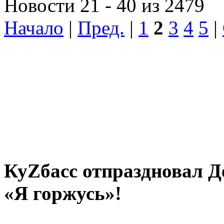
Новости 21 - 40 из 2479
Начало
|
Пред.
|
1
2
3
4
5
|
КуZбасс отпраздновал 
«Я горжусь»!