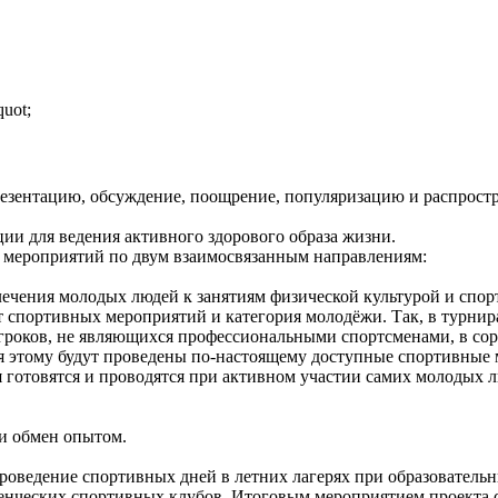
uot;
презентацию, обсуждение, поощрение, популяризацию и распрос
и для ведения активного здорового образа жизни.
а мероприятий по двум взаимосвязанным направлениям:
ечения молодых людей к занятиям физической культурой и спор
 спортивных мероприятий и категория молодёжи. Так, в турнир
роков, не являющихся профессиональными спортсменами, в сор
я этому будут проведены по-настоящему доступные спортивные 
я готовятся и проводятся при активном участии самих молодых
 и обмен опытом.
роведение спортивных дней в летних лагерях при образователь
енческих спортивных клубов. Итоговым мероприятием проекта с