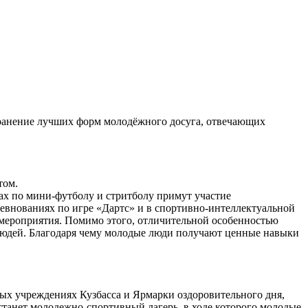
транение лучших форм молодёжного досуга, отвечающих
том.
ах по мини-футболу и стритболу примут участие
евнованиях по игре «Дартс» и в спортивно-интеллектуальной
мероприятия. Помимо этого, отличительной особенностью
 людей. Благодаря чему молодые люди получают ценные навыки
ных учреждениях Кузбасса и Ярмарки оздоровительного дня,
танет молодежно-спортивный лагерь, в ходе которого молодые