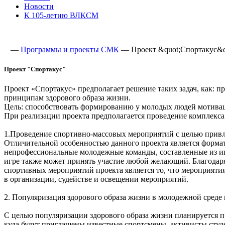
Новости
К 105-летию ВЛКСМ
—
Программы и проекты СМК
—
Проект &quot;Спортакус&q
Проект "Спортакус"
Проект «Спортакус» предполагает решение таких задач, как: 
принципам здорового образа жизни.
Цель: способствовать формированию у молодых людей мотиваци
При реализации проекта предполагается проведение комплекс
1.Проведение спортивно-массовых мероприятий с целью привл
Отличительной особенностью данного проекта является формат
непрофессиональные молодежные команды, составленные из иг
игре также может принять участие любой желающий. Благодар
спортивных мероприятий проекта является то, что мероприяти
в организации, судействе и освещении мероприятий.
2. Популяризация здорового образа жизни в молодежной среде
С целью популяризации здорового образа жизни планируется п
куда будут приглашены известные спортсмены, активисты студ