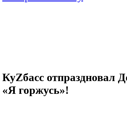
КуZбасс отпраздновал 
«Я горжусь»!