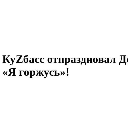
КуZбасс отпраздновал 
«Я горжусь»!